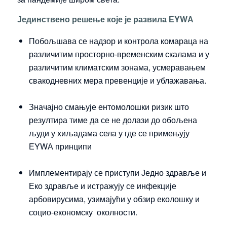
Јединствено решење које је развила ЕYWА
Побољшава се надзор и контрола комараца на
различитим просторно-временским скалама и у
различитим климатским зонама, усмеравањем
свакодневних мера превенције и ублажавања.
Значајно смањује ентомолошки ризик што
резултира тиме да се не долази до обољена
људи у хиљадама села у где се примењују
ЕYWА принципи
Имплементирају се приступи Једно здравље и
Еко здравље и истражују се инфекције
арбовирусима, узимајући у обзир еколошку и
социо-економску околности.