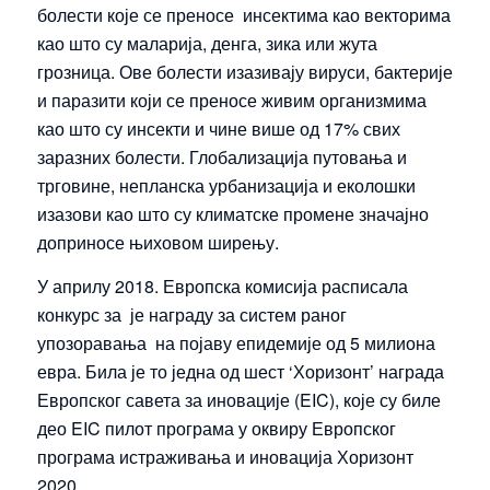
болести које се преносе инсектима као векторима
као што су маларија, денга, зика или жута
грозница. Ове болести изазивају вируси, бактерије
и паразити који се преносе живим организмима
као што су инсекти и чине више од 17% свих
заразних болести. Глобализација путовања и
трговине, непланска урбанизација и еколошки
изазови као што су климатске промене значајно
доприносе њиховом ширењу.
У априлу 2018. Европска комисија расписала
конкурс за је награду за систем раног
упозоравања на појаву епидемије од 5 милиона
евра. Била је то једна од шест ‘Хоризонт’ награда
Европског савета за иновације (EIC), које су биле
део EIC пилот програма у оквиру Европског
програма истраживања и иновација Хоризонт
2020.