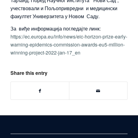
Тајланд. Поред Научног института “Нови Сад”,
учествовали и Пољопривредни и медицински
факултет Универзитета у Новом Саду.
За виђе информација погледајте линк:
https://ec.europa.eu/info/news/eic-horizon-prize-early-
warning-epidemics-commission-awards-eu5-million-
winning-project-2022-jan-17_en
Share this entry