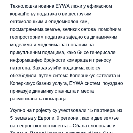
Технолошка новина ЕYWА лежи у ефикасном
коришћењу података о вишеструким
ентомолошким и епидемиолошким,
посматрањима земље, великих сетова помоћним
геопросторним података заједно са динамичким
моделима и моделима заснованим на
прикупљеним подацима, како би се генерисале
информацијео бројности комараца и преносу
патогена. Захваљујући подацима које су
обезбедили путем ситема Коперникус сателита и
Коперкикус базних услуга, ЕYWА систем поуздано
приказује динамику станишта и места
размножавања комараца.
Укупно на пројекту су учествовали 15 партнера из
5 земаља у Европи, 9 региона , као и две земље
ван европског континента – Обала слоноваче и