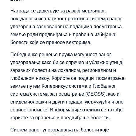
Награда се додељује за развој мерљивог,
поузданог и исплативог прототипа система раног
упозорења заснованог на подацима посматрања
земље ради предвиђања и праћења избијања
болести које се преносе векторима.
Победничко решење пружа могућност раног
упозоравања како би се спречио и ублажио утицај
заразних болести на локалном, регионалном и
глобалном нивоу. Користе се подаци посматрања
земље путем Коперникус система и Глобалног
система система за посматрање (GEOSS), као и
епидемиолошки и други подаци, укључујући и оне
социоекономске. Информације о клими се такође
користе за праћење и предвиђање болести.
Систем раног упозоравања на болести које