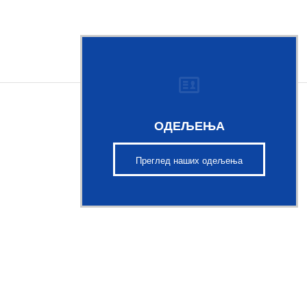
ОДЕЉЕЊА
Преглед наших одељења
АНАЛИЗА КВАЛИТЕТ
ПРИПЛОДНИХ ЖИВО
Најбоља лабораторија за оцен
приплодних животиња у Србији