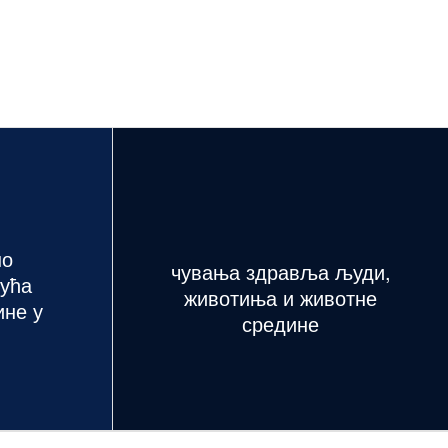
но
чувања здравља људи,
кућа
животиња и животне
ине у
средине