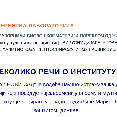
ЕРЕНТНА ЛАБОРАТОРИЈА
У УЗОРЦИМА БИОЛОШКОГ МАТЕРИЈА ПОРЕКЛОМ ОД 
вни пустулозни вулвовагинитис) , ВИРУСНУ ДИЈАРЕЈУ Г
ФАЛИТИС КОЗА , ЛЕПТОСПИРОЗУ И КЈУ-ГРОЗНИЦУ ,
а
ЕКОЛИКО РЕЧИ О ИНСТИТУТ
о “ НОВИ САД“ је водећа научно-истраживачка 
ји која поседује најсавременију опрему и мул
ститут је лоциран у згради задужбине Марије Т
заштитом државе…