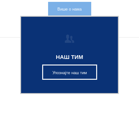
Више о нама
НАШ ТИМ
Упознајте наш тим
А СЕМЕНА
МОЛЕКУ
ТИЊА
Водећа лабо
у квалитета семена
ветеринарске
.