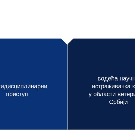
водећа науч
тидисциплинарни
истраживачка 
приступ
у области ветер
Србији