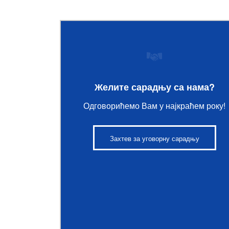
Желите сарадњу са нама?
Одговорићемо Вам у најкраћем року!
Захтев за уговорну сарадњу