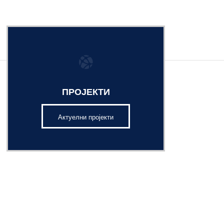
ПРОЈЕКТИ
Актуелни пројекти
ЛАРНА ДИЈАГНОСТИКА
раторија у области молекуларне
 дијагностике.