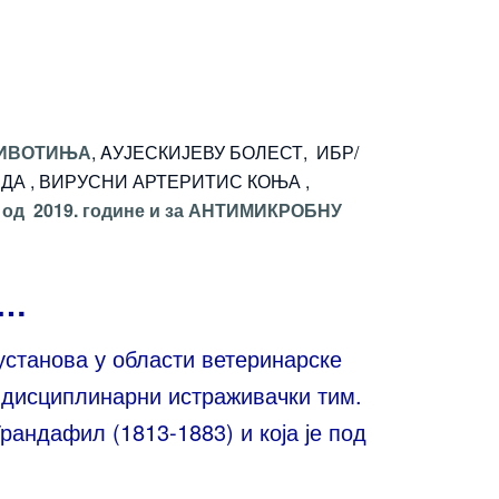
ЖИВОТИЊА
, AУЈЕСКИЈЕВУ БОЛЕСТ, ИБР/
ОВЕДА , ВИРУСНИ АРТЕРИТИС КОЊА ,
 од 2019. године и за АНТИМИКРОБНУ
У…
установа у области ветеринарске
тидисциплинарни истраживачки тим.
рандафил (1813-1883) и која је под