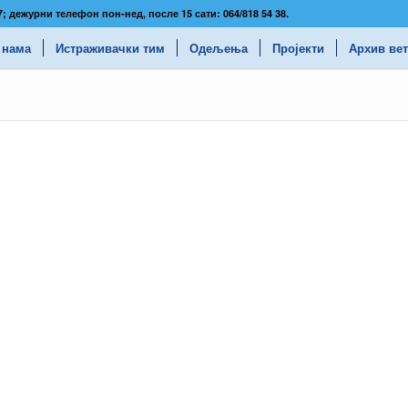
337; дежурни телефон пон-нед, после 15 сати: 064/818 54 38.
 нама
Истраживачки тим
Одељења
Пројекти
Архив вет