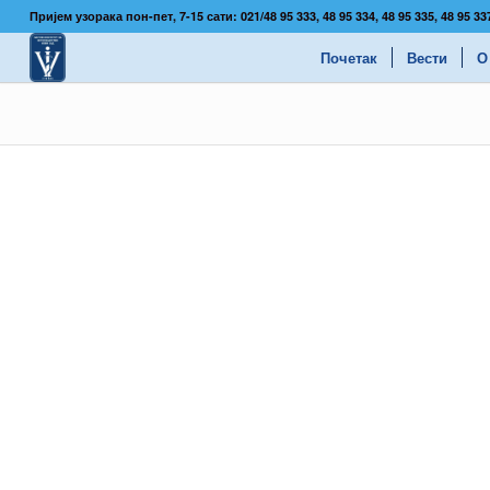
Пријем узорака пон-пет, 7-15 сати: 021/48 95 333, 48 95 334, 48 95 335, 48 95 
Почетак
Вести
О