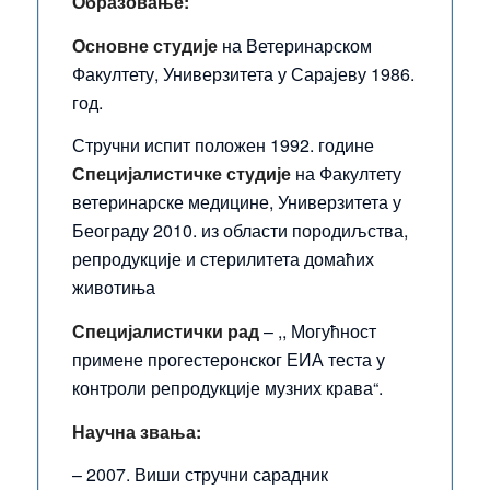
Образовање:
Основне студије
на Ветеринарском
Факултету, Универзитета у Сарајеву 1986.
год.
Стручни испит положен 1992. године
Специјалистичке студије
на Факултету
ветеринарске медицине, Универзитета у
Београду 2010. из области породиљства,
репродукције и стерилитета домаћих
животиња
Специјалистички рад
– ,, Могућност
примене прогестеронског ЕИА теста у
контроли репродукције музних крава“.
Научна звања:
– 2007. Виши стручни сарадник