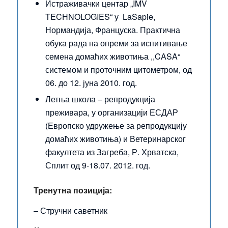
Истраживачки центар „IMV
TECHNOLOGIES“ у LaSapie,
Нормандија, Француска. Практична
обука рада на опреми за испитивање
семена домаћих животиња ,,CASA“
системом и проточним цитометром, од
06. до 12. јуна 2010. год.
Летња школа – репродукција
преживара, у организацији ЕСДАР
(Европско удружење за репродукцију
домаћих животиња) и Ветеринарског
факултета из Загреба, Р. Хрватска,
Сплит од 9-18.07. 2012. год.
Тренутна позиција:
– Стручни саветник