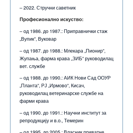
– 2022. Стручни саветник
Професионално искуство:
– од 1986. до 1987.: Приправнички стаж
„Вупик”, Вуковар
– од 1987. до 1988.: Млекара „Пионир”,
Жупања, фарма крава „ЗИБ” руководилац
вет. службе
– од 1988. до 1990.: АИК Нови Сад ООУР
„Планта”, РЈ „Ирмово”, Кисач,
руководилац ветеринарске службе на
фарми крава
– од 1990. до 1991.: Научни институт за
репродукцију и в.о., Темерин
– од 1995. до 2005.: Власник приватне