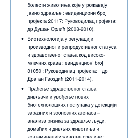
болести животиња које угрожавају
јавно здравље : евиденциони број
пројекта 20117: Руководилац пројекта:
др Душан Орлић (2008-2010).
Биотехнологија у регулацији
производног и репродуктивног статуса
и здравственог стања код високо-
млечних крава : евиденционi broj
31050 : Руководилац пројекта: др
Драган Гвоздић (2011-2014).
Праћење здравственог стања
дивљачи и увођење нових
биотехнолошких поступака у детекцији
заразних и зоонозних агенаса –
анализа ризика за здравље људи,
домаћих и дивљих животиња и
контаминацију животне средине :