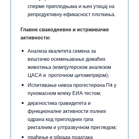
сперме приплодњака и њен утицај на
репродуктивну ефикасност плоткиња.
Главне свакодневне и истрживачке
активности:
Анализа квалитета семена за
вештачко осемењавање домаћих
животиња (компјутерском анализом
ЦАСА и проточном цитометријом);
Испитивање нивоа прогестерона П4 у
пуномасном млеку ЕИА тестом;
дијагностика гравидитета и
функционалне активности полних
одрана код приплодних грла
ректалним и ултразвучном прегледом;
праћење и обрада података