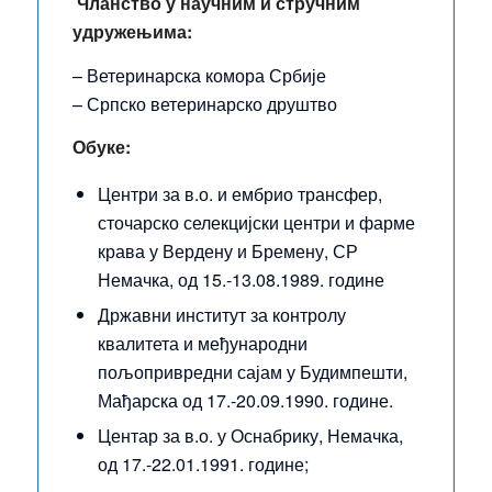
Чланство у научним и стручним
удружењима:
– Ветеринарска комора Србије
– Српско ветеринарско друштво
Обуке:
Центри за в.о. и ембрио трансфер,
сточарско селекцијски центри и фарме
крава у Вердену и Бремену, СР
Немачка, од 15.-13.08.1989. године
Државни институт за контролу
квалитета и међународни
пољопривредни сајам у Будимпешти,
Мађарска од 17.-20.09.1990. године.
Центар за в.о. у Оснабрику, Немачка,
од 17.-22.01.1991. године;