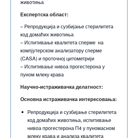
животиња
Експертска област:
– Репродукција и сузбијање стерилитета
код домаћих животиња
– Испитивање квалитета сперме на
компјутерском анализатору сперме
(CASA) и проточној цитометрији
– Испитивање нивоа прогестерона у
пуном млеку крава
Научно-истраживачка делатност:
Основна истраживачка интересовања:
Репродукција и сузбијање стерилитета
код домаћих животиња, испитивање
нивоа прогестерона П4 у пуномасном
млеку крава и анализа квалитета