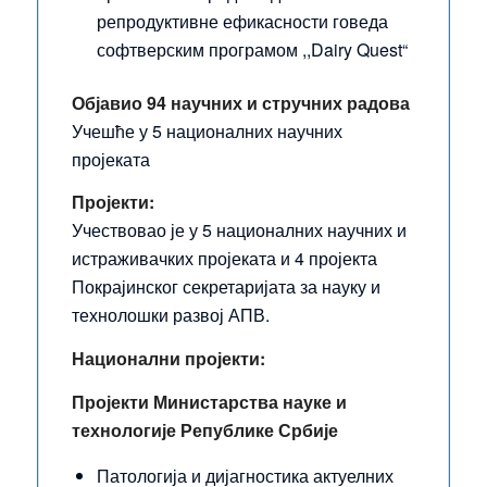
репродуктивне ефикасности говеда
софтверским програмом ,,Dairy Quest“
Објави
о 94 научних и стручних радова
Учешће у 5 националних научних
пројеката
Пројекти:
Учествовао је у 5 националних научних и
истраживачких пројеката и 4 пројекта
Покрајинског секретаријата за науку и
технолошки развој АПВ.
Национални прој
е
кти:
Пројекти Министарства науке и
технологије Републике Србије
Патологија и дијагностика актуелних