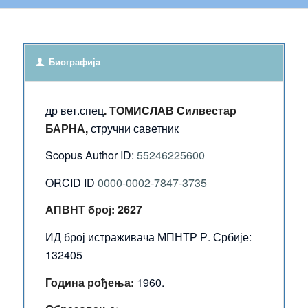
Биографија
др вет.спец
.
Т
ОМИСЛАВ
Силвестар
Б
АРНА
,
стручни саветник
Scopus Author ID:
55246225600
ORCID ID
0000-0002-7847-3735
АПВНТ број: 2627
ИД број истраживача МПНТР Р. Србије:
132405
Година
рођења:
1960.