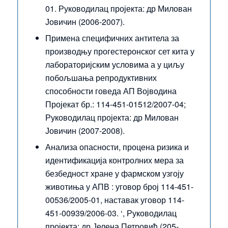
01. Руководилац пројекта: др Милован
Јовичин (2006-2007).
Примена специфичних антитела за
производњу прогестеронског сет кита у
лабораторијским условима а у циљу
побољшања репродуктивних
способности говеда АП Војводина
Пројекат бр.: 114-451-01512/2007-04;
Руководилац пројекта: др Милован
Јовичин (2007-2008).
Анализа опасности, процена ризика и
идентификација контролних мера за
безбедност хране у фармском узгоју
животиња у АПВ : уговор број 114-451-
00536/2005-01, наставак уговор 114-
451-00939/2006-03. ‘, Руководилац
пројекта: др Јелена Петровић (205-