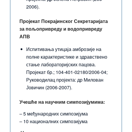
2006).
Пројекат Покрајинског Секретаријата
за пољопривреду и водопривреду
АПВ
Испитивања утицаја амброзије на
полне карактеристике и здравствено
стање лабораторијских пацова.
Пројекат бр.; 104-401-02180/2006-04;
Руководилац пројекта: др Милован
Јовичин (2006-2007).
Учешће на научним симпозијумима:
– 5 међународних симпозијума
– 10 националних симпозијума