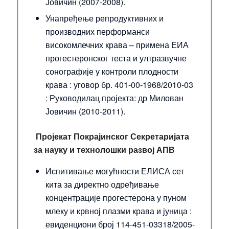
Јовичин (2007-2008).
Унапређење репродуктивних и
производних перформанси
високомлечних крава – примена ЕИА
прогестеронског теста и ултразвучне
сонографије у контроли плодности
крава : уговор бр. 401-00-1968/2010-03
: Руководилац пројекта: др Милован
Јовичин (2010-2011).
Пројекат Покрајинског Секретаријата
за науку и технолошки развој
АПВ
Испитивање могућности ЕЛИСА сет
кита за директно одређивање
концентрације прогестерона у пуном
млеку и крвној плазми крава и јуница :
евиденциони број 114-451-03318/2005-