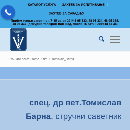
КАТАЛОГ УСЛУГА
ЗАХТЕВ ЗА ИСПИТИВАЊЕ
ЗАХТЕВ ЗА САРАДЊУ
Пријем узорака пон-пет, 7-15 сати: 021/48 95 333, 48 95 334, 48 95 335,
48 95 337; дежурни телефон пон-нед, после 15 сати: 064/818 54 38.
You are here:
Home
/
tim
/
Tomislav_Barna
спец. др вет.Томислав
Барна
, стручни саветник