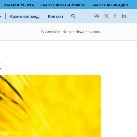
КАТАЛОГ УСЛУГА
ЗАХТЕВ ЗА ИСПИТИВАЊЕ
ЗАХТЕВ ЗА САРАДЊУ
и
Архив вет.мед.
Контакт
You are here:
Home
/
News
/
trovanje
E