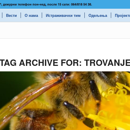
337; дежурни телефон пон-нед, после 15 сати: 064/818 54 38.
Вести
О нама
Истраживачки тим
Одељења
Пројект
TAG ARCHIVE FOR:
TROVANJ