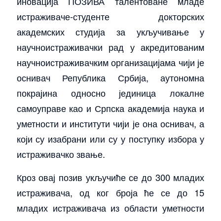
иновација ПОЗИВА талентоване младе
истраживаче-студенте докторских
академских студија за укључивање у
научноистраживачки рад у акредитованим
научноистраживачким организацијама чији је
оснивач Република Србија, аутономна
покрајина односно јединица локалне
самоуправе као и Српска академија наука и
уметности и институти чији је она оснивач, а
који су изабрани или су у поступку избора у
истраживачко звање.
Кроз овај позив укључиће се до 300 младих
истраживача, од ког броја ће се до 15
младих истраживача из области уметности