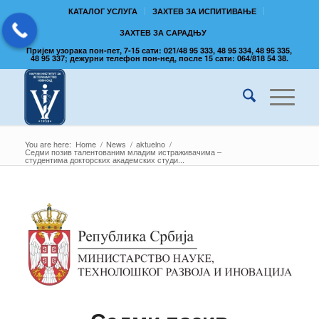
КАТАЛОГ УСЛУГА
ЗАХТЕВ ЗА ИСПИТИВАЊЕ
ЗАХТЕВ ЗА САРАДЊУ
Пријем узорака пон-пет, 7-15 сати: 021/48 95 333, 48 95 334, 48 95 335,
48 95 337; дежурни телефон пон-нед, после 15 сати: 064/818 54 38.
You are here:
Home
/
News
/
aktuelno
/
Седми позив талентованим младим истраживачима –
студентима докторских академских студи...