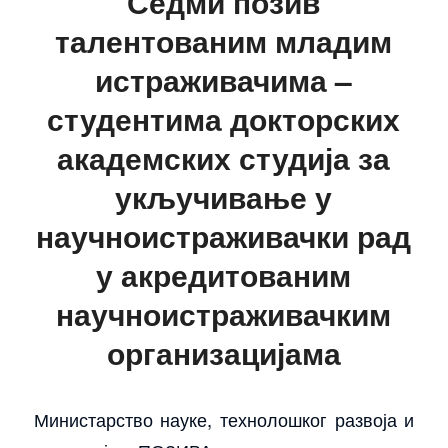
Седми позив
талентованим младим
истраживачима –
студентима докторских
академских студија за
укључивање у
научноистраживачки рад
у акредитованим
научноистраживачким
организацијама
Министарство науке, технолошког развоја и