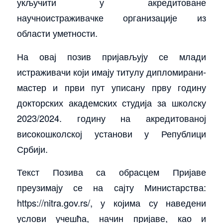
укључити у акредитоване
научноистраживачке организације из
области уметности.
На овај позив пријављују се млади
истраживачи који имају титулу дипломирани-
мастер и први пут уписану прву годину
докторских академских студија за школску
2023/2024. годину на акредитованој
високошколској установи у Републици
Србији.
Текст Позива са обрасцем Пријаве
преузимају се на сајту Министарства:
https://nitra.gov.rs/, у којима су наведени
услови учешћа, начин пријаве, као и