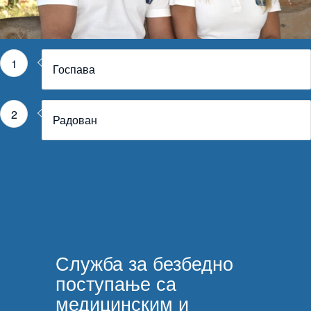
1
Госпава
2
Радован
Служба за безбедно
поступање са
медицинским и