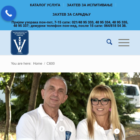
КАТАЛОГ УСЛУГА
ЗАХТЕВ ЗА ИСПИТИВАЊЕ
ЗАХТЕВ ЗА САРАДЊУ
Пријем узорака пон-пет, 7-15 сати: 021/48 95 333, 48 95 334, 48 95 335,
48 95 337; дежурни телефон пон-нед, после 15 сати: 064/818 54 38.
You are here:
Home
/
С600
2
1