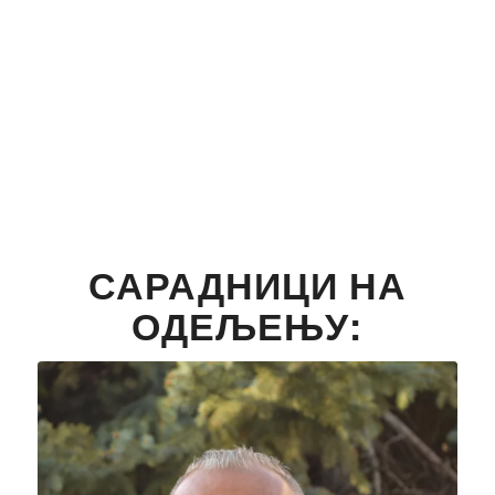
отпада се врши по потребама НИВ-НС.
САРАДНИЦИ НА
ОДЕЉЕЊУ: