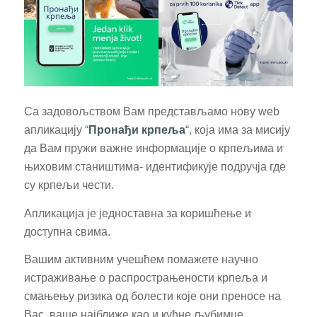
Са задовољством Вам представљамо нову web
апликацију “
Пронађи крпеља
“, која има за мисију
да Вам пружи важне информације о крпељима и
њиховим стаништима- идентификује подручја где
су крпељи чести.
Апликација је једноставна за коришћење и
доступна свима.
Вашим активним учешћем помажете научно
истраживање о распрострањености крпеља и
смањењу ризика од болести које они преносе на
Вас, ваше најближе као и кућне љубимце.